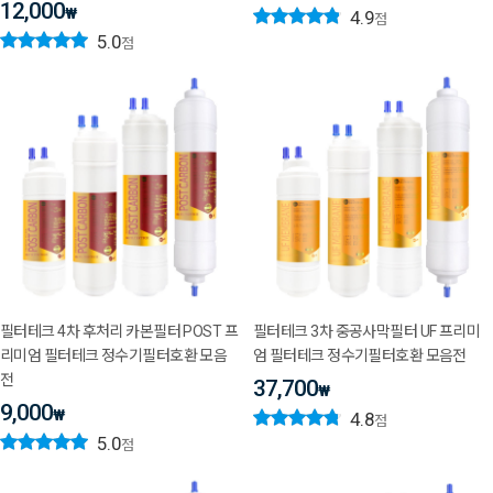
12,000
₩
4.9
점
5.0
점
필터테크 4차 후처리 카본필터 POST 프
필터테크 3차 중공사막필터 UF 프리미
리미엄 필터테크 정수기필터호환 모음
엄 필터테크 정수기필터호환 모음전
전
37,700
₩
9,000
₩
4.8
점
5.0
점