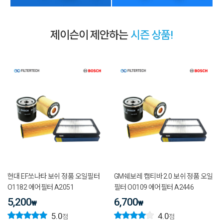
제이슨이 제안하는
시즌 상품!
현대 EF쏘나타 보쉬 정품 오일필터
GM쉐보레 캡티바 2.0 보쉬 정품 오일
O1182 에어필터 A2051
필터 O0109 에어필터 A2446
5,200
6,700
₩
₩
5.0
4.0
점
점