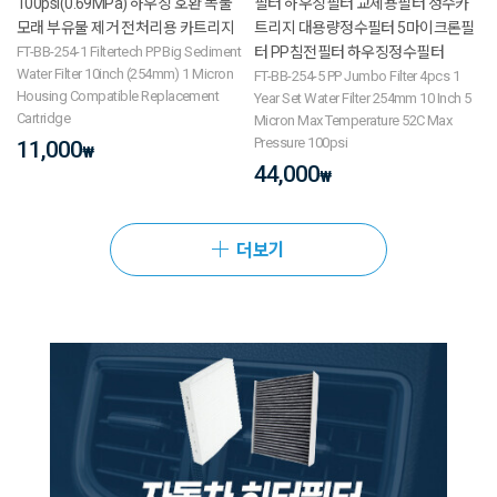
100psi(0.69MPa) 하우징 호환 녹물
필터 하우징필터 교체용필터 정수카
모래 부유물 제거 전처리용 카트리지
트리지 대용량정수필터 5마이크론필
FT-BB-254-1 Filtertech PP Big Sediment
터 PP침전필터 하우징정수필터
Water Filter 10inch (254mm) 1 Micron
FT-BB-254-5 PP Jumbo Filter 4pcs 1
Housing Compatible Replacement
Year Set Water Filter 254mm 10 Inch 5
Cartridge
Micron Max Temperature 52C Max
Pressure 100psi
11,000
₩
44,000
₩
더보기