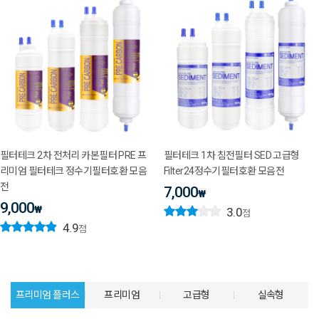
필터테크 2차 전처리 카본필터 PRE 프
필터테크 1차 침전필터 SED 고급형
리미엄 필터테크 정수기필터호환 모음
Filter24정수기필터호환 모음전
전
7,000
₩
9,000
₩
3.0
점
4.9
점
프리미엄 플러스
프리미엄
고급형
실속형