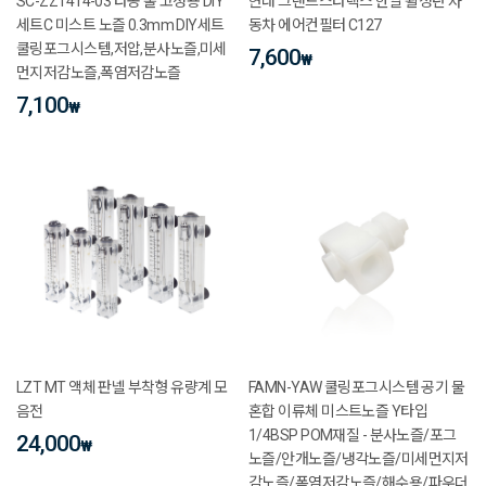
SC-ZZ1414-03 타공 홀 고정용 DIY
현대 그랜드스타렉스 한일 활성탄 자
세트C 미스트 노즐 0.3mm DIY세트
동차 에어컨필터 C127
쿨링포그시스템,저압,분사노즐,미세
7,600
₩
먼지저감노즐,폭염저감노즐
7,100
₩
LZT MT 액체 판넬 부착형 유량계 모
FAMN-YAW 쿨링포그시스템 공기 물
음전
혼합 이류체 미스트노즐 Y타입
1/4BSP POM재질 - 분사노즐/포그
24,000
₩
노즐/안개노즐/냉각노즐/미세먼지저
감노즐/폭염저감노즐/해수용/파우더