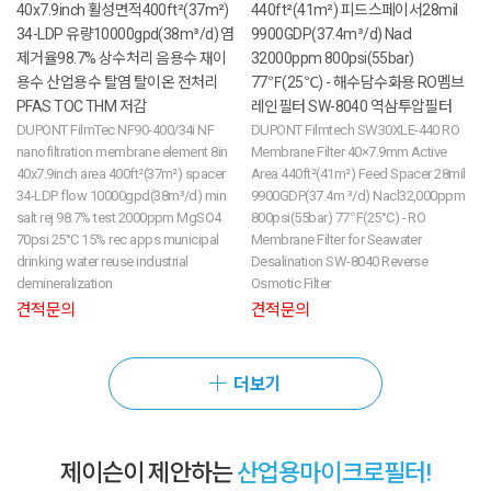
40x7.9inch 활성면적400ft²(37m²)
440ft²(41m²) 피드스페이서28mil
34-LDP 유량10000gpd(38m³/d) 염
9900GDP(37.4m³/d) Nacl
제거율98.7% 상수처리 음용수 재이
32000ppm 800psi(55bar)
용수 산업용수 탈염 탈이온 전처리
77℉(25℃) - 해수담수화용 RO멤브
PFAS TOC THM 저감
레인필터 SW-8040 역삼투압필터
DUPONT FilmTec NF90-400/34i NF
DUPONT Filmtech SW30XLE-440 RO
nanofiltration membrane element 8in
Membrane Filter 40×7.9mm Active
40x7.9inch area 400ft²(37m²) spacer
Area 440ft²(41m²) Feed Spacer 28mil
34-LDP flow 10000gpd(38m³/d) min
9900GDP(37.4m ³/d) Nacl32,000ppm
salt rej 98.7% test 2000ppm MgSO4
800psi(55bar) 77℉(25°C) - RO
70psi 25°C 15% rec apps municipal
Membrane Filter for Seawater
drinking water reuse industrial
Desalination SW-8040 Reverse
demineralization
Osmotic Filter
견적문의
견적문의
더보기
제이슨이 제안하는
산업용마이크로필터!