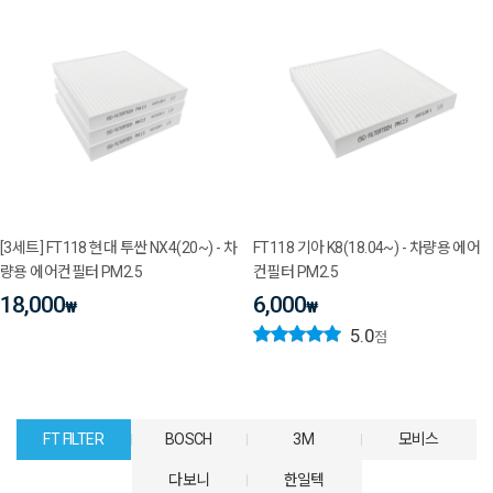
[3세트] FT118 현대 투싼 NX4(20~) - 차
FT118 기아 K8(18.04~) - 차량용 에어
량용 에어컨필터 PM2.5
컨필터 PM2.5
18,000
6,000
₩
₩
5.0
점
FT FILTER
BOSCH
3M
모비스
다보니
한일텍