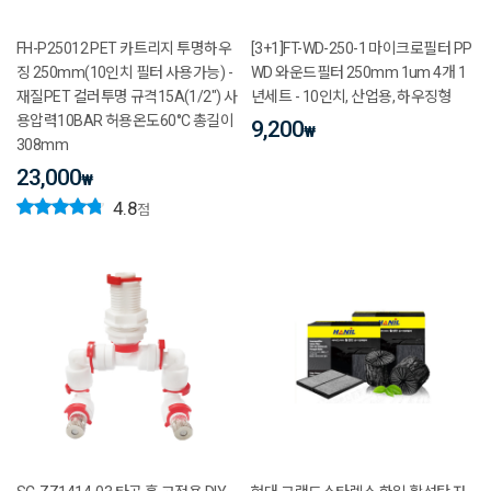
FH-P25012 PET 카트리지 투명하우
[3+1]FT-WD-250-1 마이크로필터 PP
징 250mm(10인치 필터 사용가능) -
WD 와운드필터 250mm 1um 4개 1
재질PET 컬러투명 규격15A(1/2") 사
년세트 - 10인치, 산업용, 하우징형
용압력10BAR 허용온도60°C 총길이
9,200
₩
308mm
23,000
₩
4.8
점