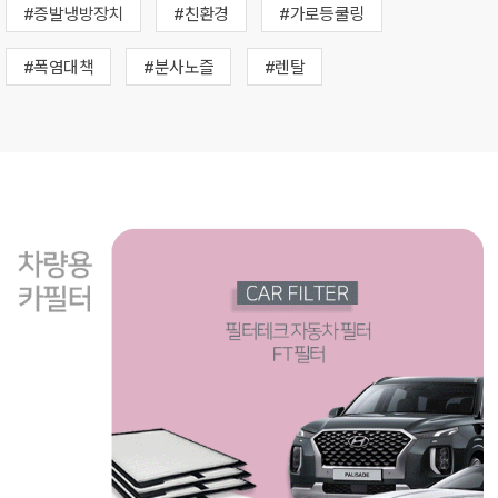
#증발냉방장치
#친환경
#가로등쿨링
#폭염대책
#분사노즐
#렌탈