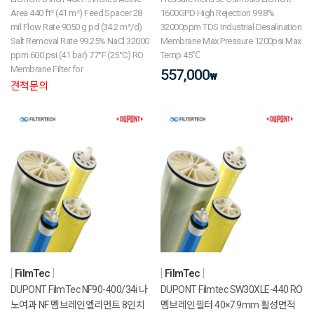
Area 440 ft² (41 m²) Feed Spacer 28
1600GPD High Rejection 99.8%
mil Flow Rate 9050 g pd (34.2 m³/d)
32000ppm TDS Industrial Desalination
Salt Removal Rate 99.25% NaCl 32000
Membrane Max Pressure 1200psi Max
ppm 600 psi (41 bar) 77°F (25°C) RO
Temp 45℃
Membrane Filter for
557,000
₩
견적문의
FilmTec
FilmTec
DUPONT FilmTec NF90-400/34i 나
DUPONT Filmtec SW30XLE-440 RO
노여과 NF 멤브레인엘리먼트 8인치
멤브레인필터 40×7.9mm 활성면적