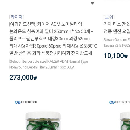
카이저
보쉬
[여과입도선택] 카이저 ADM 노미널타입
기아 타스만 2.5
논와운드 심층여과 필터 250mm 1박스 50개 -
정품 엔진 오일필
폴리프로필렌부직포 내경30mm 외경62mm
Bosch Genuine En
최대사용차압30psid 60psid 최대사용온도80℃
Tasman 2.5 T-GDi
일반 산업용 화학·식품전처리여과 전자반도체
10,100
₩
[Select filter particle size] KAIZER ADM Normal Type
Nonwound Depth Filter 250mm 1box 50EA
273,000
₩