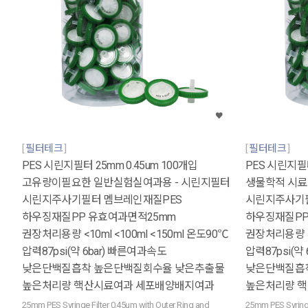
필터테크
필터테크
PES 시린지필터 25mm 0.45um 100개입
PES 시린지필터
고유량이필요한 일반실험실여과용 - 시린지필터
생물학적 시료
시린지주사기필터 멤브레인재질PES
시린지주사기필
하우징재질PP 유효여과면적25mm
하우징재질PP
권장처리용량 <10ml <100ml <150ml 온도90℃
권장처리용량 <1
압력87psi(약 6bar) 빠른여과속도
압력87psi(약
낮은단백질흡착 높은단백질회수율 낮은추출물
낮은단백질흡
높은처리량 핵산시료여과 세포배양배지여과
높은처리량 
25mm PES Syringe Filter 0.45um with Outer Ring and
25mm PES Syringe