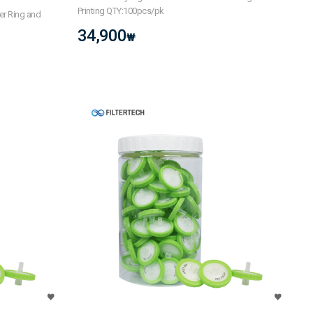
Printing QTY:100pcs/pk
er Ring and
34,900
₩