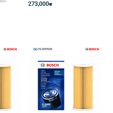
×38mm
273,000
₩