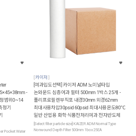
카이저
ter
[여과입도선택] 카이저 ADM 노미널타입
45×38mm -
논와운드 심층여과 필터 500mm 1박스 25개 -
측정범위0~14
폴리프로필렌부직포 내경30mm 외경62mm
H측정기
최대사용차압30psid 60psid 최대사용온도80℃
기
일반 산업용 화학·식품전처리여과 전자반도체
[Select filter particle size] KAIZER ADM Normal Type
Nonwound Depth Filter 500mm 1box 25EA
er Pocket Water