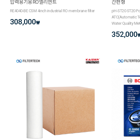
압력용기용RO엘리먼트
간편형
RE4040-BE CSM 4inch industrial RO membrane filter
pH-ST20 ST20 Por
ATC(Automatic T
308,000
₩
Water Quality M
352,000