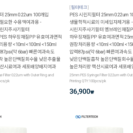
필터테크
 25mm 0.22um 100개입
PES 시린지필터 25mm 0.22um 
필요한 수용액여과용 -
생물학적시료의 미세입자제거용 -
시린지주사기필터
시린지주사기필터 멤브레인재질P
ES 하우징재질PP 유효여과면적
하우징재질PP 유효여과면적 25
량 <10ml <100ml <150ml
권장처리용량 <10ml <100ml <1
7psi(약 6bar) 빠른여과속도
압력87psi(약 6bar) 빠른여과속도
착 높은단백질회수율 낮은추출물
낮은단백질흡착 높은단백질회수율
핵산시료여과 세포배양배지여과
높은처리량 핵산시료여과 세포배
 Filter 0.22um with Outer Ring and
25mm PES Syringe Filter 0.22um with Out
pcs/pk
Printing QTY:100pcs/pk
36,900
₩