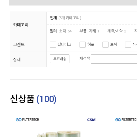
1
2
전체
(5개 카테고리)
카테고리
필터 · 소재
54
부품 · 자재
1
계측/시약
2
브랜드
필터테크
히포
보쉬
듀
재검색
무료배송
상세
신상품
(
100
)