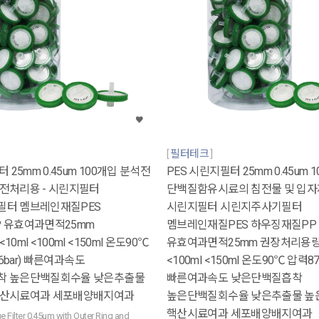
필터테크
 25mm 0.45um 100개입 분석전
PES 시린지필터 25mm 0.45um 
전처리용 - 시린지필터
단백질함유시료의 침전물 및 입자
터 멤브레인재질PES
시린지필터 시린지주사기필터
 유효여과면적25mm
멤브레인재질PES 하우징재질PP
0ml <100ml <150ml 온도90℃
유효여과면적25mm 권장처리용량 
 6bar) 빠른여과속도
<100ml <150ml 온도90℃ 압력87p
착 높은단백질회수율 낮은추출물
빠른여과속도 낮은단백질흡착
핵산시료여과 세포배양배지여과
높은단백질회수율 낮은추출물 높
핵산시료여과 세포배양배지여과
 Filter 0.45um with Outer Ring and