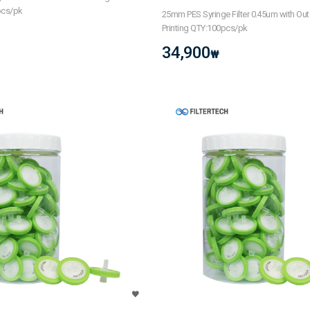
pcs/pk
25mm PES Syringe Filter 0.45um with Out
Printing QTY:100pcs/pk
34,900
₩