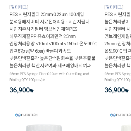
필터테크
필터테크
PES 시린지필터 25mm 0.22um 100개입
PES 시린지필터
분석용배지버퍼 시료전처리용 - 시린지필터
높은처리량이 
시린지주사기필터 멤브레인재질PES
시린지필터 
하우징재질PP 유효여과면적 25mm
멤브레인재질P
권장처리용량 <10ml <100ml <150ml 온도90℃
25mm 권장처리용
압력87psi(약 6bar) 빠른여과속도
온도90℃ 압력8
낮은단백질흡착 높은단백질회수율 낮은추출물
낮은단백질흡
높은처리량 핵산시료여과 세포배양배지여과
높은처리량 
25mm PES Syringe Filter 0.22um with Outer Ring and
25mm PES Syringe
Printing QTY:100pcs/pk
Printing QTY:100
36,900
36,900
₩
₩