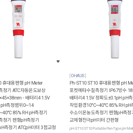
OHAUS
20 휴대용펜형 pH Meter
Ph-ST10 ST10 휴대용펜형 pH Me
정기 ATC자동온도보상
포켓메타수질측정기 IP67방수 185×
×45×38mm - 배터리4 1.5V
배터리4 1.5V 정확도±0.1pH pH
H pH측정범위0~14
작업환경10°C~40°C 85% RH p
40°C 85% RH pH측정기
수소이온농도측정기 펜형pH측정
측정기 펜형pH측정기
교체형전극pH미터 간편형
H측정기 ATCpH미터 3점교정
pH-ST10 ST10 Portable Pen-Type pH Met