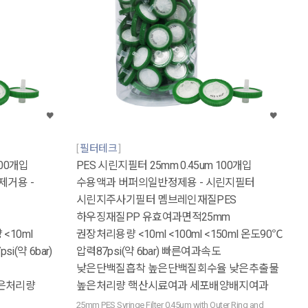
필터테크
100개입
PES 시린지필터 25mm 0.45um 100개입
제거용 -
수용액과 버퍼의일반정제용 - 시린지필터
시린지주사기필터 멤브레인재질PES
하우징재질PP 유효여과면적25mm
<10ml
권장처리용량 <10ml <100ml <150ml 온도90℃
si(약 6bar)
압력87psi(약 6bar) 빠른여과속도
낮은단백질흡착 높은단백질회수율 낮은추출물
은처리량
높은처리량 핵산시료여과 세포배양배지여과
25mm PES Syringe Filter 0.45um with Outer Ring and