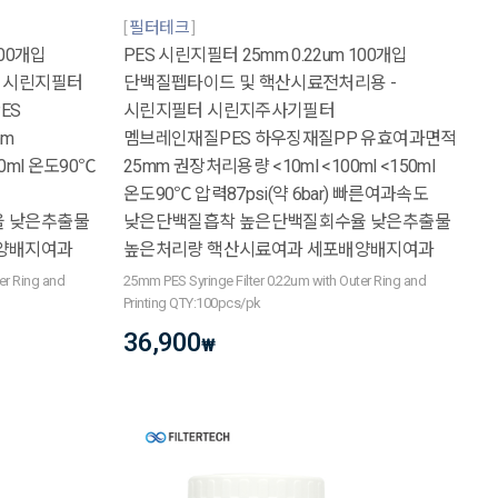
필터테크
100개입
PES 시린지필터 25mm 0.22um 100개입
 시린지필터
단백질펩타이드 및 핵산시료전처리용 -
ES
시린지필터 시린지주사기필터
mm
멤브레인재질PES 하우징재질PP 유효여과면적
50ml 온도90℃
25mm 권장처리용량 <10ml <100ml <150ml
온도90℃ 압력87psi(약 6bar) 빠른여과속도
 낮은추출물
낮은단백질흡착 높은단백질회수율 낮은추출물
양배지여과
높은처리량 핵산시료여과 세포배양배지여과
er Ring and
25mm PES Syringe Filter 0.22um with Outer Ring and
Printing QTY:100pcs/pk
36,900
₩