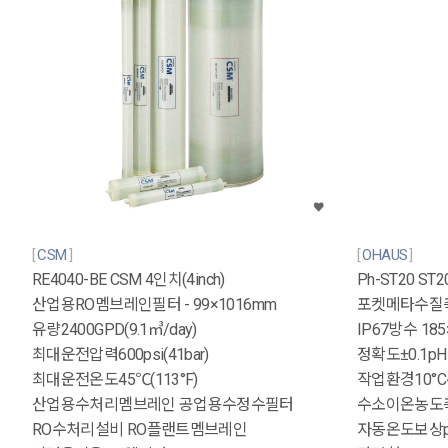
CSM
OHAUS
RE4040-BE CSM 4인치(4inch)
Ph-ST20 ST
산업용RO멤브레인필터 - 99×1016mm
포켓메타수질측
유량2400GPD(9.1㎥/day)
IP67방수 185
최대운전압력600psi(41bar)
정확도±0.1p
최대운전온도45℃(113°F)
작업환경10°C~
산업용수처리멤브레인 공업용수정수필터
수소이온농도
RO수처리설비 RO플랜트멤브레인
자동온도보상p