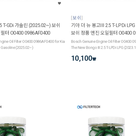
보쉬
 T-GDi 가솔린 (2025.02~) 보쉬
기아 더 뉴 봉고III 2.5 T-LPDi LPG 
터 O0400 0986AF0400
보쉬 정품 엔진 오일필터 O0400 09
gine Oil Filter O0400 0986AF0400 for Kia
Bosch Genuine Engine Oil Filter O0400 0
 Gasoline (2025.02~)
The New Bongo III 2.5 T-LPDi LPG (2023.
10,100
₩