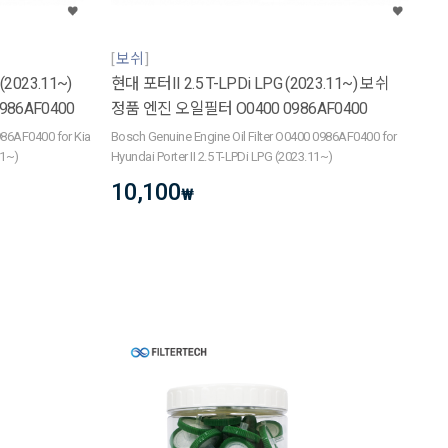
보쉬
(2023.11~)
현대 포터II 2.5 T-LPDi LPG (2023.11~) 보쉬
86AF0400
정품 엔진 오일필터 O0400 0986AF0400
986AF0400 for Kia
Bosch Genuine Engine Oil Filter O0400 0986AF0400 for
11~)
Hyundai Porter II 2.5 T-LPDi LPG (2023.11~)
10,100
₩