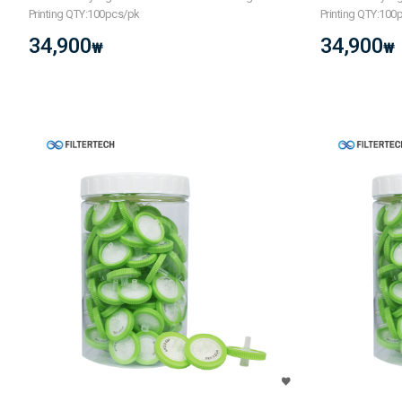
Printing QTY:100pcs/pk
Printing QTY:100
34,900
34,900
₩
₩