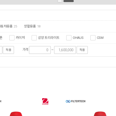
자동차용품
25
생활용품
18
폰
카이저
삼양 트리라이트
OHAUS
CSM
가격
~
적용
적용