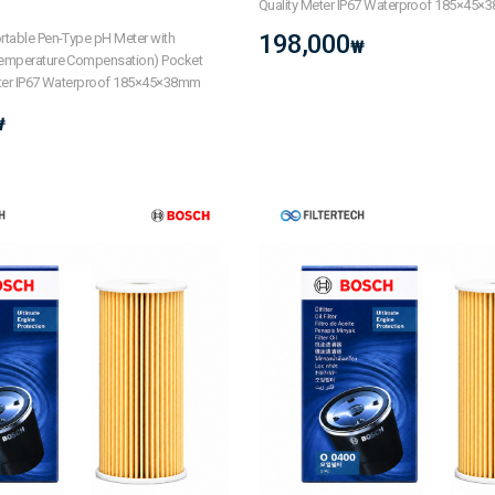
Quality Meter IP67 Waterproof 185×45
198,000
table Pen-Type pH Meter with
₩
emperature Compensation) Pocket
eter IP67 Waterproof 185×45×38mm
₩