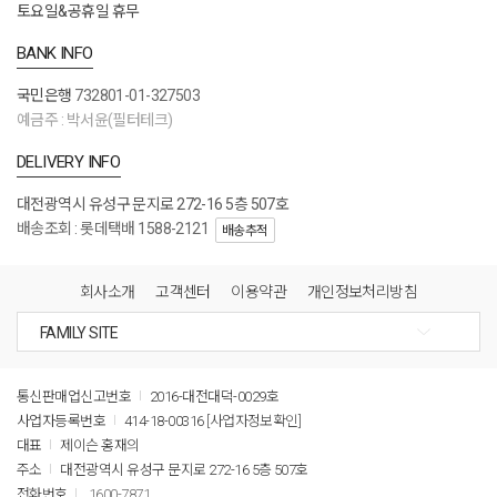
토요일&공휴일 휴무
BANK INFO
국민은행
732801-01-327503
예금주 : 박서윤(필터테크)
DELIVERY INFO
대전광역시 유성구 문지로 272-16 5층 507호
배송조회 : 롯데택배 1588-2121
배송추적
회사소개
고객센터
이용약관
개인정보처리방침
통신판매업신고번호
2016-대전대덕-0029호
사업자등록번호
414-18-00316
[사업자정보확인]
대표
제이슨 홍재의
주소
대전광역시 유성구 문지로 272-16 5층 507호
전화번호
1600-7871