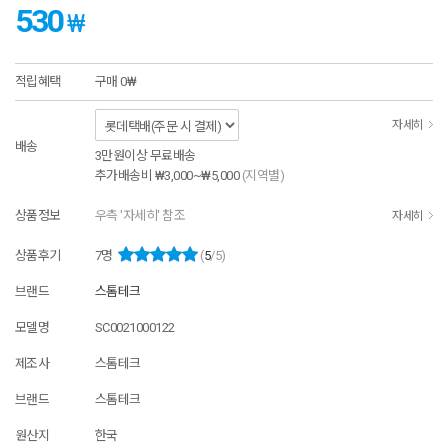
530
₩
적립혜택
구매
0₩
자세히
배송
3만원이상 무료배송
추가배송비
₩3,000~₩5,000
(지역별)
상품정보
우측 '자세히' 참조
자세히
상품후기
7
명
(
5
/5)
브랜드
스톰테크
모델명
SC0021000122
제조사
스톰테크
브랜드
스톰테크
원산지
한국