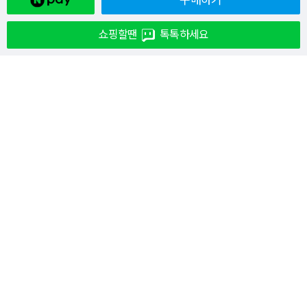
구매하기
쇼핑할땐
톡톡하세요