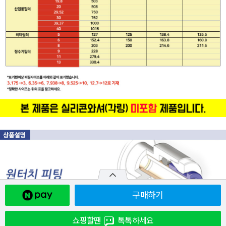
구매하기
쇼핑할땐
톡톡하세요