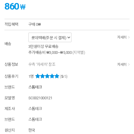
860
₩
적립혜택
구매
0₩
자세히
배송
3만원이상 무료배송
추가배송비
₩3,000~₩5,000
(지역별)
상품정보
우측 '자세히' 참조
자세히
상품후기
1
명
(
5
/5)
브랜드
스톰테크
모델명
SC0021000121
제조사
스톰테크
브랜드
스톰테크
원산지
한국