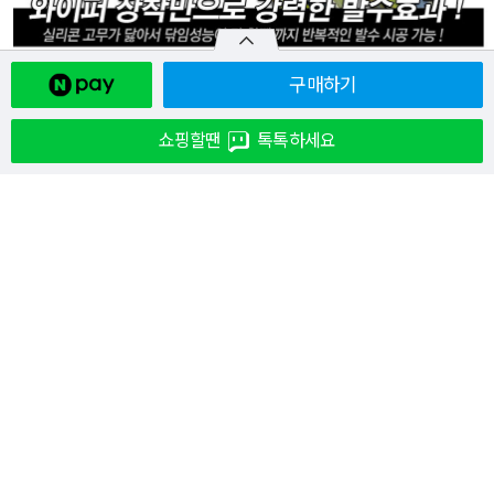
구매하기
쇼핑할땐
톡톡하세요