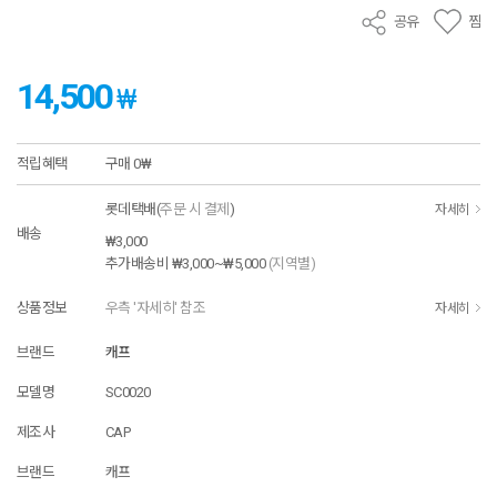
공유
찜
14,500
₩
적립혜택
구매
0₩
롯데택배(
주문 시 결제
)
자세히
배송
₩3,000
추가배송비
₩3,000~₩5,000
(지역별)
상품정보
우측 '자세히' 참조
자세히
브랜드
캐프
모델명
SC0020
제조사
CAP
브랜드
캐프