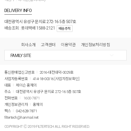
DELIVERY INFO
대전광역시 유성구 문지로 272-16 5층 507호
배송조회 : 롯데택배 1588-2121
배송추적
회사소개
고객센터
이용약관
개인정보처리방침
통신판매업신고번호
2016-대전대덕-0029호
사업자등록번호
414-18-00316
[사업자정보확인]
대표
제이슨 홍재의
주소
대전광역시 유성구 문지로 272-16 5층 507호
전화번호
1600-7871
개인정보관리자
홍재의
팩스
042-628-7871
filtertech@hanmail.net
COPYRIGHT Ⓒ 2019 FILTERTECH ALL RIGHT RESERVED.