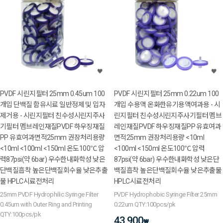
PVDF 시린지필터 25mm 0.45um 100
PVDF 시린지필터 25mm 0.22um 100
개입 단백질 함유시료 일반정제 및 입자
개입 수용액 온화한유기용액여과용 - 시
제거용 - 시린지필터 친수성시린지주사
린지필터 친수성시린지주사기필터 멤브
기필터 멤브레인재질PVDF 하우징재질
레인재질PVDF 하우징재질PP 유효여과
PP 유효여과면적25mm 권장처리용량
면적25mm 권장처리용량 <10ml
<10ml <100ml <150ml 온도100℃ 압
<100ml <150ml 온도100℃ 압력
력87psi(약 6bar) 우수한내화학성 낮은
87psi(약 6bar) 우수한내화학성 낮은단
단백질흡착 높은단백질회수율 낮은추출
백질흡착 높은단백질회수율 낮은추출물
물 HPLC시료전처리
HPLC시료전처리
25mm PVDF Hydrophilic Syringe Filter
PVDF Hydrophobic Syringe Filter 25mm
0.45um with Outer Ring and Printing
0.22um QTY:100pcs/pk
QTY:100pcs/pk
43,900
₩