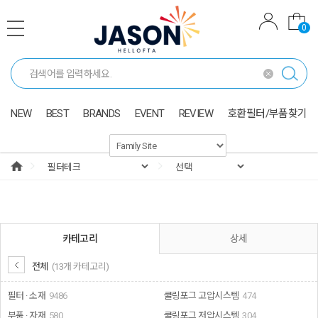
0
NEW
BEST
BRANDS
EVENT
REVIEW
호환필터/부품찾기
카테고리
상세
전체
(13개 카테고리)
필터 · 소재
9486
쿨링포그 고압시스템
474
부품 · 자재
580
쿨링포그 저압시스템
304