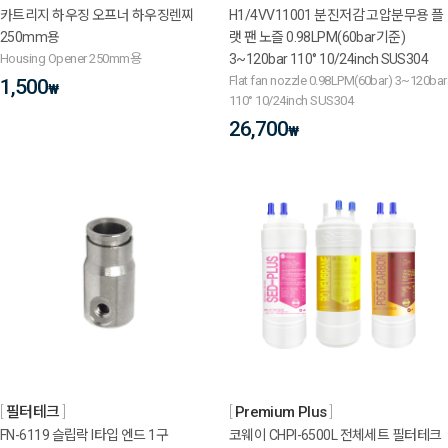
카트리지 하우징 오프너 하우징렌찌
H1/4VV11001 분진저감 고압분무용 플
250mm용
랫 팬 노즐 0.98LPM(60bar기준)
Housing Opener 250mm용
3~120bar 110° 10/24inch SUS304
Flat fan nozzle 0.98LPM(60bar) 3~120bar
1,500
₩
110° 10/24inch SUS304
26,700
₩
필터테크
Premium Plus
FN-6119 슬립락 I타입 엔드 1구
코웨이 CHPI-6500L 전체세트 필터테크