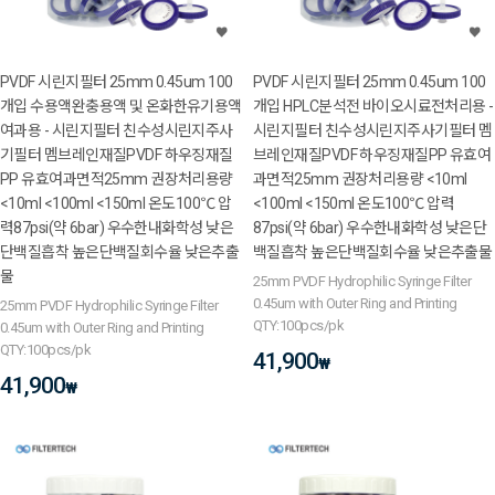
PVDF 시린지필터 25mm 0.45um 100
PVDF 시린지필터 25mm 0.45um 100
개입 수용액완충용액 및 온화한유기용액
개입 HPLC분석전 바이오시료전처리용 -
여과용 - 시린지필터 친수성시린지주사
시린지필터 친수성시린지주사기필터 멤
기필터 멤브레인재질PVDF 하우징재질
브레인재질PVDF 하우징재질PP 유효여
PP 유효여과면적25mm 권장처리용량
과면적25mm 권장처리용량 <10ml
<10ml <100ml <150ml 온도100℃ 압
<100ml <150ml 온도100℃ 압력
력87psi(약 6bar) 우수한내화학성 낮은
87psi(약 6bar) 우수한내화학성 낮은단
단백질흡착 높은단백질회수율 낮은추출
백질흡착 높은단백질회수율 낮은추출물
물
25mm PVDF Hydrophilic Syringe Filter
0.45um with Outer Ring and Printing
25mm PVDF Hydrophilic Syringe Filter
QTY:100pcs/pk
0.45um with Outer Ring and Printing
QTY:100pcs/pk
41,900
₩
41,900
₩