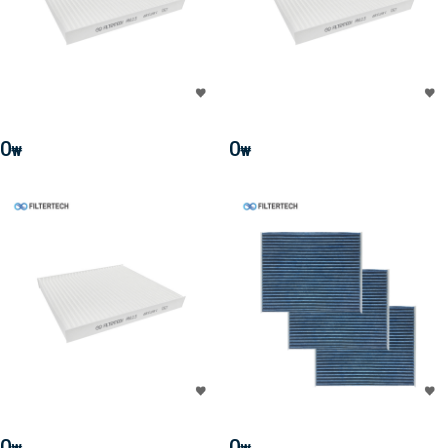
0
0
₩
₩
0
0