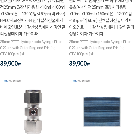
인재질PTFE 하우징재질PP 유효여과면
필터 멤브레인재질PTFE 하우징재질PP
적25mm 권장처리용량 <10ml <100ml
유효여과면적25mm 권장처리용량
<150ml 온도130℃ 압력87psi(약 6bar)
<10ml <100ml <150ml 온도130℃ 압
HPLC시료전처리용 단백질침전물제거
력87psi(약 6bar) 단백질침전물제거 바
바이오연료분석 강산성용매여과 강알칼
이오연료분석 강산성용매여과 강알칼리
리성용매여과 가스여과
성용매여과 가스여과
25mm PTFE Hydrophobic Syringe Filter
25mm PTFE Hydrophobic Syringe Filter
0.22um with Outer Ring and Printing
0.22um with Outer Ring and Printing
QTY:100pcs/pk
QTY:100pcs/pk
39,900
39,900
₩
₩