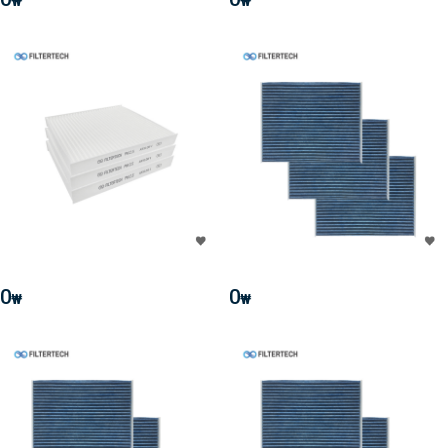
₩
₩
0
0
₩
₩