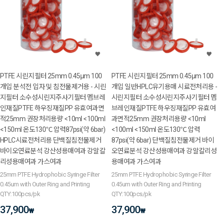
PTFE 시린지필터 25mm 0.45μm 100
PTFE 시린지필터 25mm 0.45μm 100
개입 분석전 입자 및 침전물제거용 - 시린
개입 일반HPLC유기용매 시료전처리용 -
지필터 소수성시린지주사기필터 멤브레
시린지필터 소수성시린지주사기필터 멤
인재질PTFE 하우징재질PP 유효여과면
브레인재질PTFE 하우징재질PP 유효여
적25mm 권장처리용량 <10ml <100ml
과면적25mm 권장처리용량 <10ml
<150ml 온도130℃ 압력87psi(약 6bar)
<100ml <150ml 온도130℃ 압력
HPLC시료전처리용 단백질침전물제거
87psi(약 6bar) 단백질침전물제거 바이
바이오연료분석 강산성용매여과 강알칼
오연료분석 강산성용매여과 강알칼리성
리성용매여과 가스여과
용매여과 가스여과
25mm PTFE Hydrophobic Syringe Filter
25mm PTFE Hydrophobic Syringe Filter
0.45um with Outer Ring and Printing
0.45um with Outer Ring and Printing
QTY:100pcs/pk
QTY:100pcs/pk
37,900
37,900
₩
₩