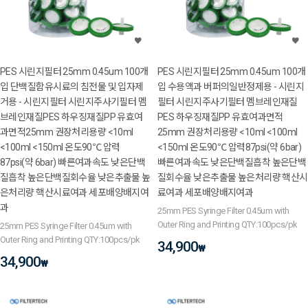
PES 시린지필터 25mm 0.45um 100개
PES 시린지필터 25mm 0.45um 100개
입 단백질함유시료의 침전물 및 입자제
입 수용액과 버퍼의일반정제용 - 시린지
거용 - 시린지필터 시린지주사기필터 멤
필터 시린지주사기필터 멤브레인재질
브레인재질PES 하우징재질PP 유효여
PES 하우징재질PP 유효여과면적
과면적25mm 권장처리용량 <10ml
25mm 권장처리용량 <10ml <100ml
<100ml <150ml 온도90℃ 압력
<150ml 온도90℃ 압력87psi(약 6bar)
87psi(약 6bar) 빠른여과속도 낮은단백
빠른여과속도 낮은단백질흡착 높은단백
질흡착 높은단백질회수율 낮은추출물 높
질회수율 낮은추출물 높은처리량 핵산시
은처리량 핵산시료여과 세포배양배지여
료여과 세포배양배지여과
과
25mm PES Syringe Filter 0.45um with
Outer Ring and Printing QTY:100pcs/pk
25mm PES Syringe Filter 0.45um with
Outer Ring and Printing QTY:100pcs/pk
34,900
₩
34,900
₩