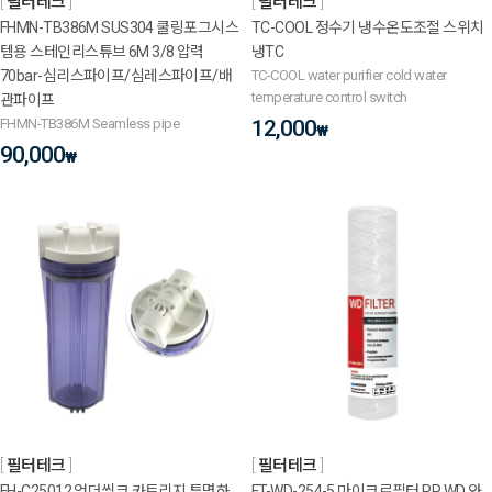
필터테크
필터테크
FHMN-TB386M SUS304 쿨링포그시스
TC-COOL 정수기 냉수온도조절 스위치
템용 스테인리스튜브 6M 3/8 압력
냉TC
70bar-심리스파이프/심레스파이프/배
TC-COOL water purifier cold water
temperature control switch
관파이프
FHMN-TB386M Seamless pipe
12,000
₩
90,000
₩
필터테크
필터테크
FH-C25012 언더씽크 카트리지 투명하
FT-WD-254-5 마이크로필터 PP WD 와