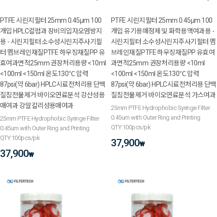
PTFE 시린지필터 25mm 0.45μm 100
PTFE 시린지필터 25mm 0.45μm 100
개입 HPLC컬럼과 장비의입자오염방지
개입 유기용매정제 및 화학용액여과용 -
용 - 시린지필터 소수성시린지주사기필
시린지필터 소수성시린지주사기필터 멤
터 멤브레인재질PTFE 하우징재질PP 유
브레인재질PTFE 하우징재질PP 유효여
효여과면적25mm 권장처리용량 <10ml
과면적25mm 권장처리용량 <10ml
<100ml <150ml 온도130℃ 압력
<100ml <150ml 온도130℃ 압력
87psi(약 6bar) HPLC시료전처리용 단백
87psi(약 6bar) HPLC시료전처리용 단백
질침전물제거 바이오연료분석 강산성용
질침전물제거 바이오연료분석 가스여과
매여과 강알칼리성용매여과
25mm PTFE Hydrophobic Syringe Filter
0.45um with Outer Ring and Printing
25mm PTFE Hydrophobic Syringe Filter
QTY:100pcs/pk
0.45um with Outer Ring and Printing
QTY:100pcs/pk
37,900
₩
37,900
₩