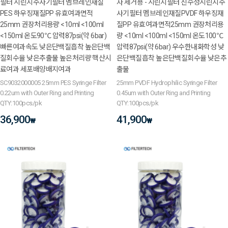
필터 시린지주사기필터 멤브레인재질
자 제거용 - 시린지필터 친수성시린지주
PES 하우징재질PP 유효여과면적
사기필터 멤브레인재질PVDF 하우징재
25mm 권장처리용량 <10ml <100ml
질PP 유효여과면적25mm 권장처리용
<150ml 온도90℃ 압력87psi(약 6bar)
량 <10ml <100ml <150ml 온도100℃
빠른여과속도 낮은단백질흡착 높은단백
압력87psi(약 6bar) 우수한내화학성 낮
질회수율 낮은추출물 높은처리량 핵산시
은단백질흡착 높은단백질회수율 낮은추
료여과 세포배양배지여과
출물
SC9032000005 25mm PES Syringe Filter
25mm PVDF Hydrophilic Syringe Filter
0.22um with Outer Ring and Printing
0.45um with Outer Ring and Printing
QTY:100pcs/pk
QTY:100pcs/pk
36,900
41,900
₩
₩