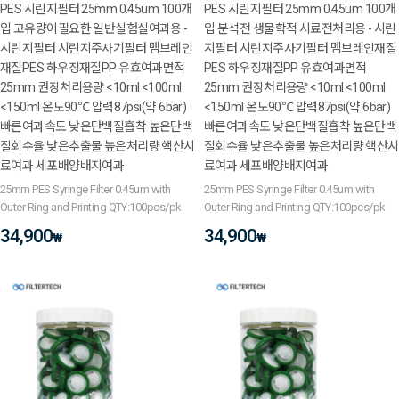
PES 시린지필터 25mm 0.45um 100개
PES 시린지필터 25mm 0.45um 100개
입 고유량이필요한 일반실험실여과용 -
입 분석전 생물학적 시료전처리용 - 시린
시린지필터 시린지주사기필터 멤브레인
지필터 시린지주사기필터 멤브레인재질
재질PES 하우징재질PP 유효여과면적
PES 하우징재질PP 유효여과면적
25mm 권장처리용량 <10ml <100ml
25mm 권장처리용량 <10ml <100ml
<150ml 온도90℃ 압력87psi(약 6bar)
<150ml 온도90℃ 압력87psi(약 6bar)
빠른여과속도 낮은단백질흡착 높은단백
빠른여과속도 낮은단백질흡착 높은단백
질회수율 낮은추출물 높은처리량 핵산시
질회수율 낮은추출물 높은처리량 핵산시
료여과 세포배양배지여과
료여과 세포배양배지여과
25mm PES Syringe Filter 0.45um with
25mm PES Syringe Filter 0.45um with
Outer Ring and Printing QTY:100pcs/pk
Outer Ring and Printing QTY:100pcs/pk
34,900
34,900
₩
₩