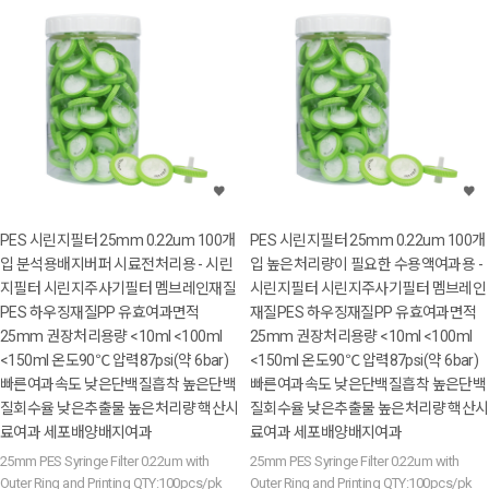
PES 시린지필터 25mm 0.22um 100개
PES 시린지필터 25mm 0.22um 100개
입 분석용배지버퍼 시료전처리용 - 시린
입 높은처리량이 필요한 수용액여과용 -
지필터 시린지주사기필터 멤브레인재질
시린지필터 시린지주사기필터 멤브레인
PES 하우징재질PP 유효여과면적
재질PES 하우징재질PP 유효여과면적
25mm 권장처리용량 <10ml <100ml
25mm 권장처리용량 <10ml <100ml
<150ml 온도90℃ 압력87psi(약 6bar)
<150ml 온도90℃ 압력87psi(약 6bar)
빠른여과속도 낮은단백질흡착 높은단백
빠른여과속도 낮은단백질흡착 높은단백
질회수율 낮은추출물 높은처리량 핵산시
질회수율 낮은추출물 높은처리량 핵산시
료여과 세포배양배지여과
료여과 세포배양배지여과
25mm PES Syringe Filter 0.22um with
25mm PES Syringe Filter 0.22um with
Outer Ring and Printing QTY:100pcs/pk
Outer Ring and Printing QTY:100pcs/pk