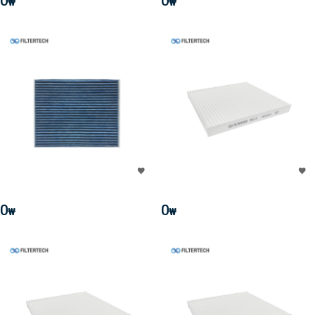
0
0
₩
₩
0
0
₩
₩