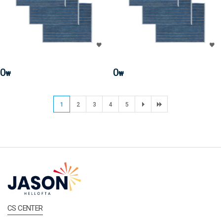
0
0
₩
₩
1
2
3
4
5
CS CENTER