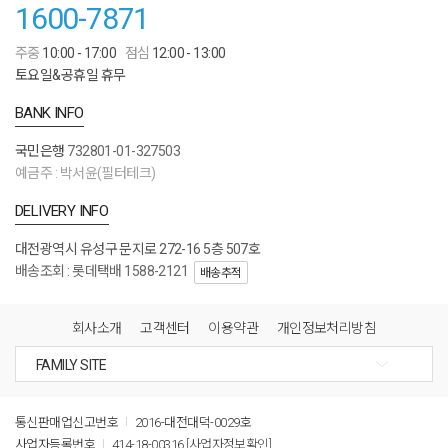
1600-7871
주중
10:00 - 17:00
점심
12:00 - 13:00
토요일&공휴일 휴무
BANK INFO
국민은행
732801-01-327503
예금주 : 박서윤(필터테크)
DELIVERY INFO
대전광역시 유성구 문지로 272-16 5층 507호
배송조회 : 롯데택배 1588-2121
배송추적
회사소개
고객센터
이용약관
개인정보처리방침
통신판매업신고번호
2016-대전대덕-0029호
사업자등록번호
414-18-00316
[사업자정보확인]