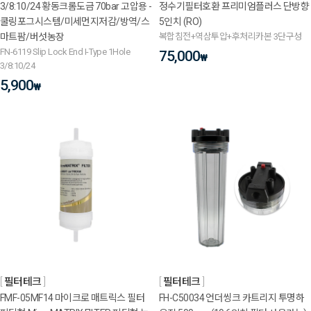
3/8:10/24 황동크롬도금 70bar 고압용 -
정수기필터호환 프리미엄플러스 단방향
쿨링포그시스템/미세먼지저감/방역/스
5인치 (RO)
마트팜/버섯농장
복합침전+역삼투압+후처리카본 3단구성
FN-6119 Slip Lock End I-Type 1Hole
75,000
₩
3/8:10/24
5,900
₩
필터테크
필터테크
FMF-05MF14 마이크로 매트릭스 필터
FH-C50034 언더씽크 카트리지 투명하