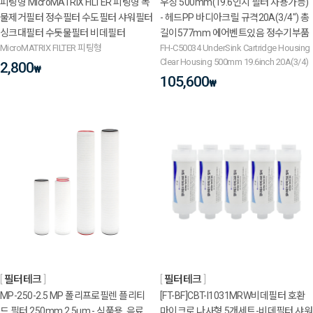
피팅형 MicroMATRIX FILTER 피팅형 녹
우징 500mm(19.6인치 필터 사용가능)
물제거필터 정수필터 수도필터 샤워필터
- 헤드PP 바디아크릴 규격20A(3/4") 총
싱크대필터 수돗물필터 비데필터
길이577mm 에어벤트있음 정수기부품
MicroMATRIX FILTER 피팅형
FH-C50034 UnderSink Cartridge Housing
Clear Housing 500mm 19.6inch 20A(3/4)
2,800
₩
105,600
₩
필터테크
필터테크
MP-250-2.5 MP 폴리프로필렌 플리티
[FT-BF]CBT-I1031MRW비데필터 호환
드 필터 250mm 2.5um - 식품용, 음료
마이크로 나사형 5개세트-비데필터,샤워